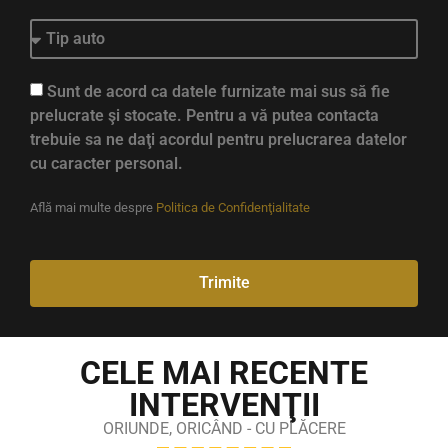
Sunt de acord ca datele furnizate mai sus să fie
prelucrate şi stocate. Pentru a vă putea contacta
trebuie sa ne daţi acordul pentru prelucrarea datelor
cu caracter personal.
Află mai multe despre
Politica de Confidenţialitate
Trimite
CELE MAI RECENTE
INTERVENŢII
ORIUNDE, ORICÂND - CU PLĂCERE