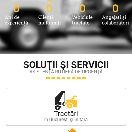
0
0
0
0
Ani de
Clienţi
Vehiclule
Angajaţi şi
experiență
mulţumiţi
tractate
colaboratori
SOLUŢII ŞI SERVICII
ASISTENŢĂ RUTIERĂ DE URGENŢĂ
Tractări
În Bucureşti şi în ţară