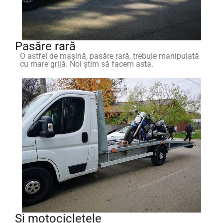
Pasăre rară
O astfel de mașină, pasăre rară, trebuie manipulată
cu mare grijă. Noi știm să facem asta.
Și motocicletele