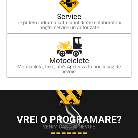
Service
Te putem îndruma către unul dintre colaboratorii
noştri, service-uri autorizate
Motociclete
Motocicletă, trike, atv? Apelează la noi in caz de
nevoie!
VREI O PROGRAMARE?
VENIM CÂND AI NEVOIE