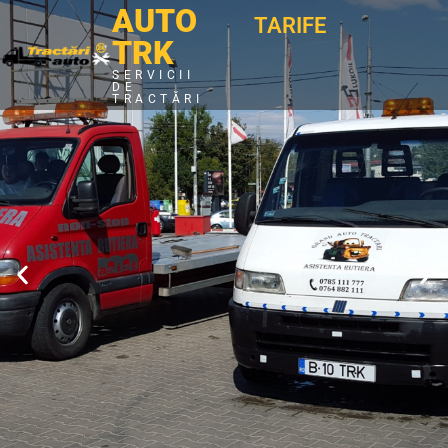
AUTO
TARIFE
TRK
SERVICII
DE
TRACTĂRI